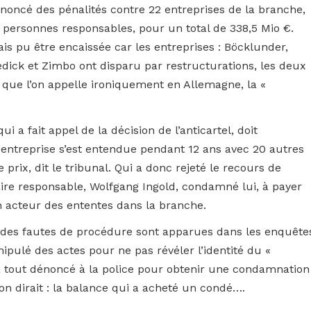
rononcé des pénalités contre 22 entreprises de la branche,
3 personnes responsables, pour un total de 338,5 Mio €.
s pu être encaissée car les entreprises : Böcklunder,
dick et Zimbo ont disparu par restructurations, les deux
 que l’on appelle ironiquement en Allemagne, la «
 a fait appel de la décision de l’anticartel, doit
 entreprise s’est entendue pendant 12 ans avec 20 autres
rix, dit le tribunal. Qui a donc rejeté le recours de
aire responsable, Wolfgang Ingold, condamné lui, à payer
un acteur des ententes dans la branche.
, des fautes de procédure sont apparues dans les enquête
ipulé des actes pour ne pas révéler l’identité du «
 a tout dénoncé à la police pour obtenir une condamnation
on dirait : la balance qui a acheté un condé….