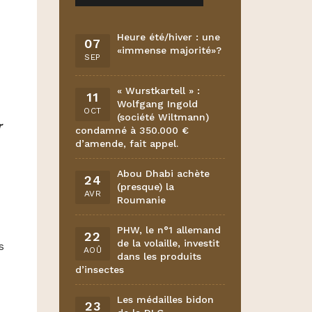
Heure été/hiver : une
07
«immense majorité»?
SEP
« Wurstkartell » :
11
Wolfgang Ingold
OCT
(société Wiltmann)
r
condamné à 350.000 €
d’amende, fait appel.
Abou Dhabi achète
24
(presque) la
AVR
Roumanie
PHW, le n°1 allemand
22
de la volaille, investit
s
AOÛ
dans les produits
d’insectes
Les médailles bidon
23