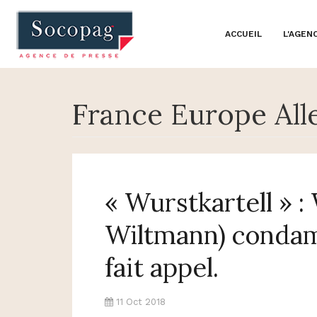
ACCUEIL
L'AGEN
France Europe Al
« Wurstkartell » :
Wiltmann) condam
fait appel.
11 Oct 2018