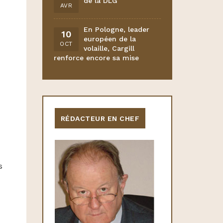
de la DLG
AVR
En Pologne, leader
10
européen de la
OCT
volaille, Cargill
renforce encore sa mise
RÉDACTEUR EN CHEF
s