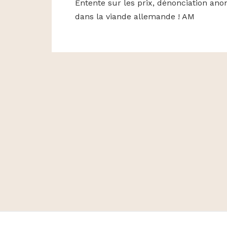
Entente sur les prix, dénonciation ano
dans la viande allemande ! AM