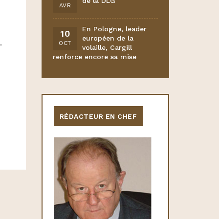
de la DLG
AVR
En Pologne, leader
10
européen de la
.
OCT
volaille, Cargill
renforce encore sa mise
RÉDACTEUR EN CHEF