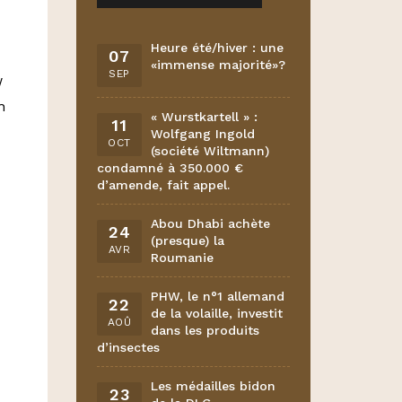
Heure été/hiver : une
07
«immense majorité»?
SEP
W
n
« Wurstkartell » :
11
Wolfgang Ingold
OCT
(société Wiltmann)
condamné à 350.000 €
d’amende, fait appel.
Abou Dhabi achète
24
(presque) la
AVR
Roumanie
PHW, le n°1 allemand
22
de la volaille, investit
AOÛ
dans les produits
d’insectes
Les médailles bidon
23