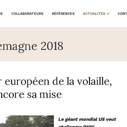
CE
COLLABORATEURS
RÉFÉRENCES
ACTUALITÉS
CON
lemagne 2018
 européen de la volaille,
encore sa mise
Le géant mondial US veut
challenger PHW