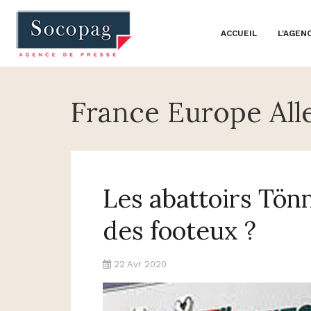
ACCUEIL
L'AGEN
France Europe Al
Les abattoirs Tönn
des footeux ?
22 Avr 2020