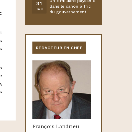
Un « milliard paysan »
31
dans le canon à fric
JAN
du gouvernement
c
t
s
RÉDACTEUR EN CHEF
s
s
e
,
s
François Landrieu