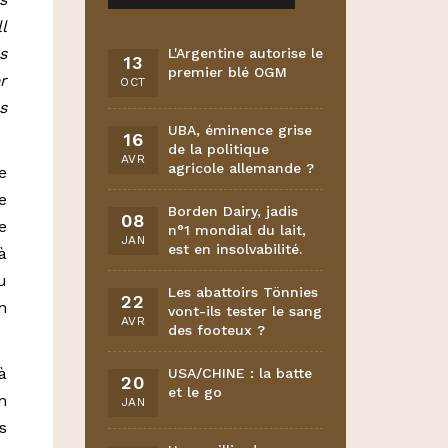
l
s
L'Argentine autorise le
13
premier blé OGM
r
OCT
s
UBA, éminence grise
16
de la politique
AVR
agricole allemande ?
e
e
Borden Dairy, jadis
08
e
n°1 mondial du lait,
JAN
est en insolvabilité.
à
u
Les abattoirs Tönnies
22
n
vont-ils tester le sang
AVR
des footeux ?
à
USA/CHINE : la batte
20
et le go
n
JAN
s