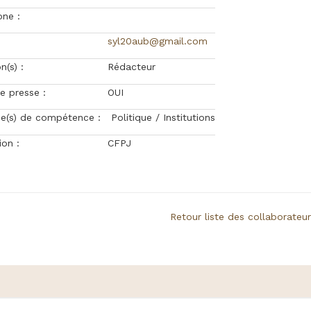
one :
syl20aub@gmail.com
n(s) :
Rédacteur
e presse :
OUI
e(s) de compétence :
Politique / Institutions
on :
CFPJ
Retour liste des collaborateu