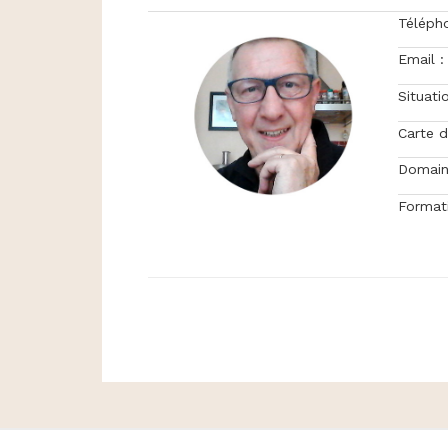
Téléph
Email :
Situatio
Carte d
Domain
Formati