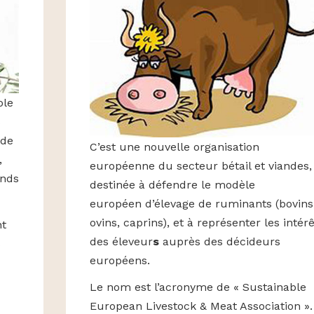
ole
s
 de
C’est une nouvelle organisation
,
européenne du secteur bétail et viandes,
onds
destinée à défendre le modèle
européen
d’élevage de ruminants (bovins
ovins, caprins), et à
représenter les intérê
nt
des éleveur
s
auprès des décideurs
s
européens.
Le nom est l’acronyme de « Sustainable
European Livestock & Meat Association ».