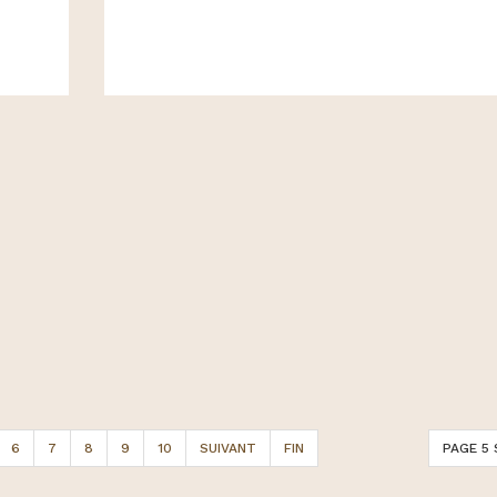
6
7
8
9
10
SUIVANT
FIN
PAGE 5 