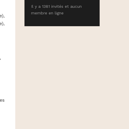
Il y a 1381 invités et aucun
membre en ligne
e),
e),
,
es