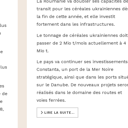
La Roumanie va doubler ses capacités d
transit pour les céréales ukrainiennes dè
la fin de cette année, et elle investit
fortement dans les infrastructures.
plus
n
Le tonnage de céréales ukrainiennes doit
passer de 2 Mio t/mois actuellement à 4
Mio t.
ne
Le pays va continuer ses investissements
plus
Constanta, un port de la Mer Noire
stratégique, ainsi que dans les ports situ
sur le Danube. De nouveaux projets sero
es
réalisés dans le domaine des routes et
e de
voies ferrées.
ie
8,
LIRE LA SUITE...