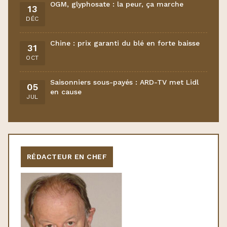
OGM, glyphosate : la peur, ça marche
13
DÉC
Chine : prix garanti du blé en forte baisse
31
OCT
Saisonniers sous-payés : ARD-TV met Lidl
05
en cause
JUL
RÉDACTEUR EN CHEF